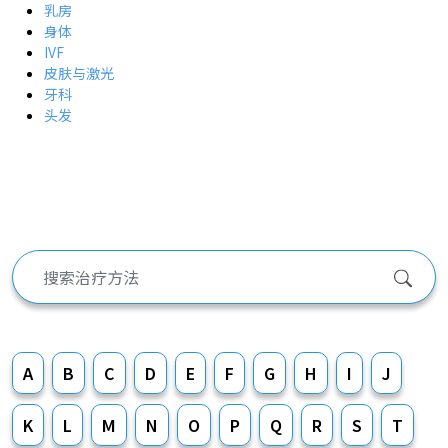
乳房
身体
IVF
皮肤与激光
牙科
头发
A
B
C
D
E
F
G
H
I
J
K
L
M
N
O
P
Q
R
S
T