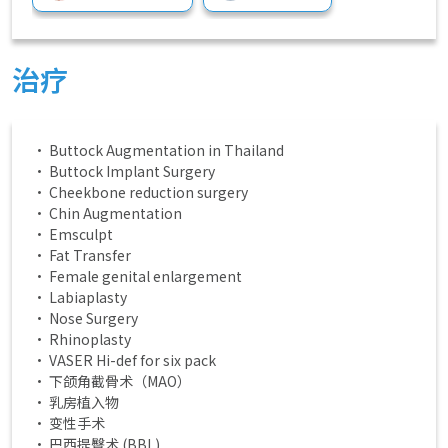
心脏中心
减肥手术
治疗
健康
勃起功能障碍和男性
• Buttock Augmentation in Thailand
• Buttock Implant Surgery
• Cheekbone reduction surgery
• Chin Augmentation
• Emsculpt
• Fat Transfer
• Female genital enlargement
• Labiaplasty
• Nose Surgery
• Rhinoplasty
• VASER Hi-def for six pack
• 下颌角截骨术（MAO）
• 乳房植入物
• 变性手术
• 巴西提臀术 (BBL)