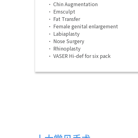
• Chin Augmentation
• Emsculpt
• Fat Transfer
• Female genital enlargement
• Labiaplasty
• Nose Surgery
• Rhinoplasty
• VASER Hi-def for six pack