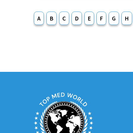
A
B
C
D
E
F
G
H