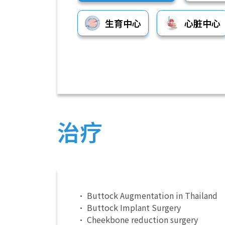
生育中心
心脏中心
治疗
• Buttock Augmentation in Thailand
• Buttock Implant Surgery
• Cheekbone reduction surgery