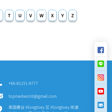
S
T
U
V
W
X
Y
Z
+66-81151-8777
topmedworld@gmail.com
泰国曼谷 Klongtoey 区 Klongtoey 街道