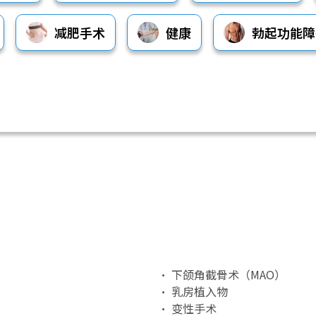
减肥手术
健康
勃起功能障
• 下颌角截骨术（MAO）
• 乳房植入物
• 变性手术